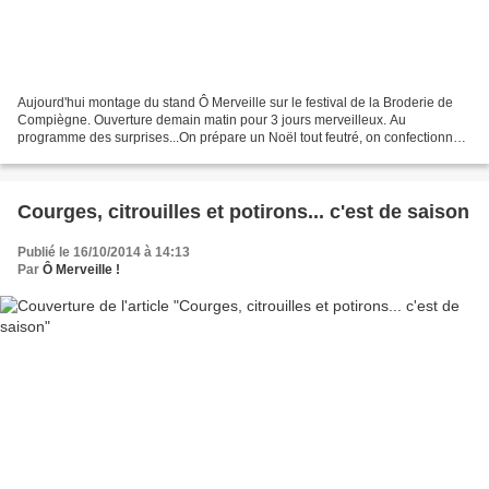
Aujourd'hui montage du stand Ô Merveille sur le festival de la Broderie de
Compiègne. Ouverture demain matin pour 3 jours merveilleux. Au
programme des surprises...On prépare un Noël tout feutré, on confectionne
des cactus en laine cardée, on jardine...
Courges, citrouilles et potirons... c'est de saison
Publié le 16/10/2014 à 14:13
Par
Ô Merveille !