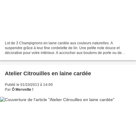
Lot de 3 Champignons en laine cardée aux couleurs naturelles. A
suspendre grâce à leur fine cordelette de lin. Une petite note douce et
décorative pour votre intérieur. A accrocher aux boutons de porte ou de
tiroirs, aux clés, embrasses de rideaux,......
Atelier Citrouilles en laine cardée
Publié le 01/10/2013 à 14:00
Par
Ô Merveille !