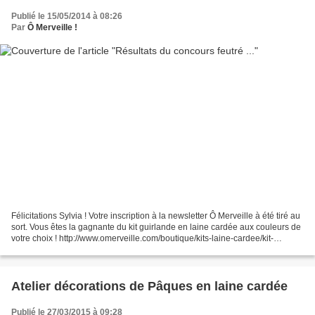
Publié le 15/05/2014 à 08:26
Par
Ô Merveille !
Félicitations Sylvia ! Votre inscription à la newsletter Ô Merveille à été tiré au
sort. Vous êtes la gagnante du kit guirlande en laine cardée aux couleurs de
votre choix ! http://www.omerveille.com/boutique/kits-laine-cardee/kit-
guirlande-feutree.html...
Atelier décorations de Pâques en laine cardée
Publié le 27/03/2015 à 09:28