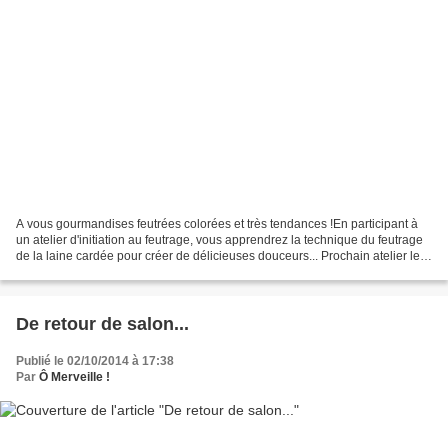
A vous gourmandises feutrées colorées et très tendances !En participant à
un atelier d'initiation au feutrage, vous apprendrez la technique du feutrage
de la laine cardée pour créer de délicieuses douceurs... Prochain atelier le
mardi 14 mars de 14h à...
De retour de salon...
Publié le 02/10/2014 à 17:38
Par
Ô Merveille !