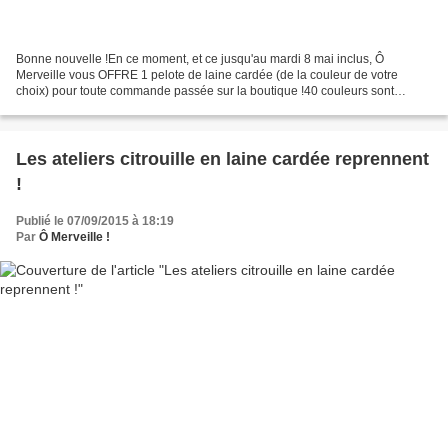
Bonne nouvelle !En ce moment, et ce jusqu'au mardi 8 mai inclus, Ô
Merveille vous OFFRE 1 pelote de laine cardée (de la couleur de votre
choix) pour toute commande passée sur la boutique !40 couleurs sont
disponibles.Mais laquelle allez vous choisir ?...
Les ateliers citrouille en laine cardée reprennent
!
Publié le 07/09/2015 à 18:19
Par
Ô Merveille !