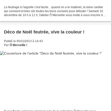
Le feutrage à l'aiguille c'est facile... quand on a le matériel, la laine cardée
qui convient et bien sûr toutes les bons conseils pour débuter ! Samedi 10
décembre de 10 h à 11 h, l'atelier Ô Merveille vous invite à vous inscrire à un
mini atelier d'1...
Déco de Noël feutrée, vive la couleur !
Publié le 05/11/2013 à 14:43
Par
Ô Merveille !