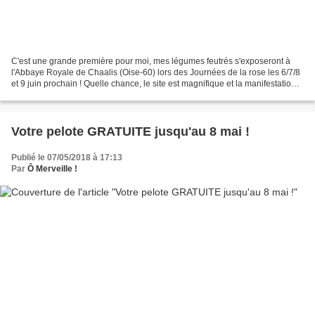
C'est une grande première pour moi, mes légumes feutrés s'exposeront à
l'Abbaye Royale de Chaalis (Oise-60) lors des Journées de la rose les 6/7/8
et 9 juin prochain ! Quelle chance, le site est magnifique et la manifestation
incontournable pour les amoureux...
Votre pelote GRATUITE jusqu'au 8 mai !
Publié le 07/05/2018 à 17:13
Par
Ô Merveille !