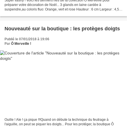
Super flashy ! Voici les derniers nés de la collection Ô Merveille pour
préparer votre décoration de Noël... 3 glands en laine cardée à
suspendre,au coloris fluo: Orange, vert et rose Hauteur : 6 cm Largeur : 4,5
cm Se suspendent à l'aide des cordelettes...
Nouveauté sur la boutique : les protèges doigts
Publié le 07/01/2018 à 19:06
Par
Ô Merveille !
Ouille ! Aïe ! ça pique !!!Quand on débute la technique du feutrage à
l'aiguille, on peut se piquer les doigts... Pour les protéger, la boutique Ô