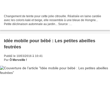
Changement de teinte pour cette jolie citrouille. Réalisée en laine cardée
avec les coloris kaki et beige, elle ressemble à une bleue de Hongrie...
Petite déclinaison automnale au jardin... Source :
immaginidivenezia.centerblog.net sur centerblog. Source...
Idée mobile pour bébé : Les petites abeilles
feutrées
Publié le 10/03/2016 à 10:41
Par
Ô Merveille !