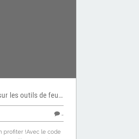
**15% de remise sur les outils de feutrage**
…
 profiter !Avec le code