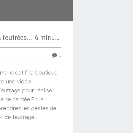
Tuto vidéo cerises feutrées... 6 minutes d'atelier Ô Merveille !
…
mai créatif, la boutique
fre une vidéo
feutrage pour réaliser
laine cardée.En la
prendrez les gestes de
 de feutrage...