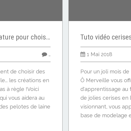
Inspirez-vous de la nature pour choisir vos couleurs
…
1 Mai 2018
dent de choisir des
Pour un joli mois de 
e... les créations en
Ô Merveille vous of
s à règle !Voici
d'apprentissage au 
qui vous aidera au
de jolies cerises en 
 des pelotes de laine
visionnant, vous ap
base de modelage et