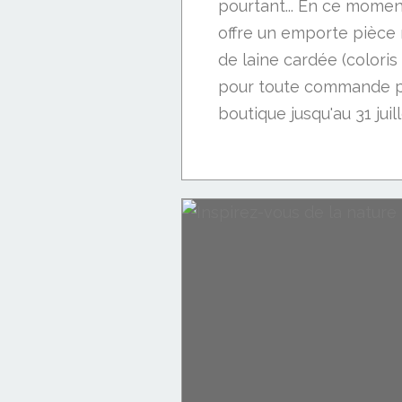
pourtant... En ce momen
offre un emporte pièce
de laine cardée (coloris c
pour toute commande p
boutique jusqu'au 31 juille
tuto DIY
Laine cardée