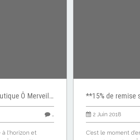
Cadeau DIY sur la boutique Ô Merveille !
…
2 Juin 2018
 à l'horizon et
C'est le moment d'en