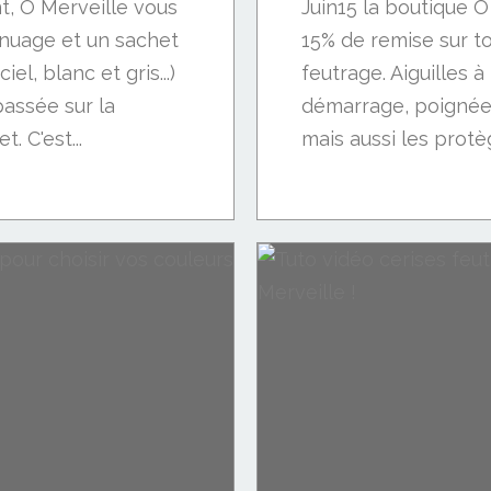
t, Ô Merveille vous
Juin15 la boutique Ô
 nuage et un sachet
15% de remise sur to
iel, blanc et gris...)
feutrage. Aiguilles à
assée sur la
démarrage, poignée 
t. C'est...
mais aussi les protèg