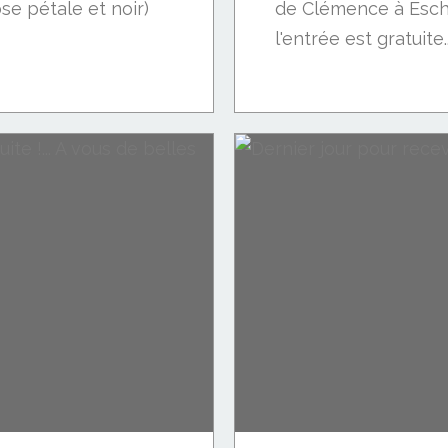
ose pétale et noir)
de Clémence à Esche
l'entrée est gratuite..