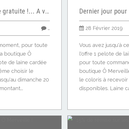
Le retour de la pelote gratuite !... A vous de belles créations feutrées
…
28 Février 2019
moment, pour toute
Vous avez jusqu'à ce
a boutique Ô
l'offre 1 pelote de 
ote de laine cardée
pour toute command
ême choisir le
boutique Ô Merveill
 jusqu'au dimanche 20
le coloris à recevoir
montant...
disponibles. Laine c