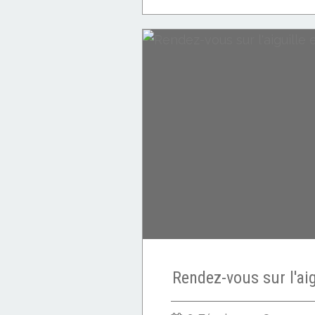
laine feutrée
Laine cardée
Rendez-vous sur l'aig