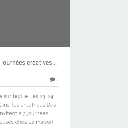
A vos agendas ! 3 journées créatives avec des Filles et du fil à Esches (60)
…
 sur textile Les 23, 24
ins, les créatrices Des
 invitent à 3 journées
reuses chez La maison