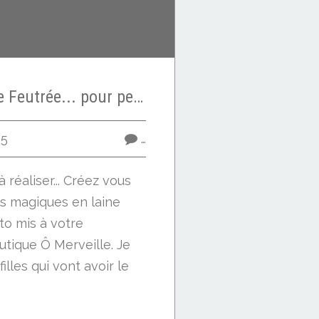
Baguette magique Feutrée... pour petites filles sages
15
…
 à réaliser... Créez vous
 magiques en laine
uto mis à votre
outique Ô Merveille. Je
illes qui vont avoir le