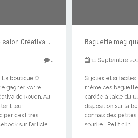
16 invitations pour le salon Créativa de Rouen à gagner
…
11 Septembre 20
! La boutique Ô
Si jolies et si faciles
de gagner votre
même ces baguettes
éativa de Rouen. Au
cardée à l'aide du t
ntent leur
disposition sur la b
ciper c'est très
connais des petites f
ook sur l'article...
sourire... Petit clin...