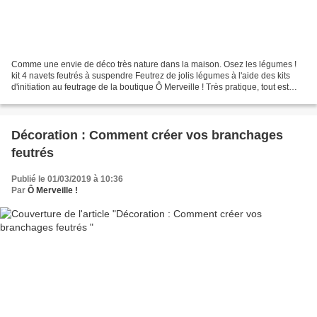
Comme une envie de déco très nature dans la maison. Osez les légumes !
kit 4 navets feutrés à suspendre Feutrez de jolis légumes à l'aide des kits
d'initiation au feutrage de la boutique Ô Merveille ! Très pratique, tout est
dans la boîte ! Laine cardée,...
Décoration : Comment créer vos branchages
feutrés
Publié le 01/03/2019 à 10:36
Par
Ô Merveille !