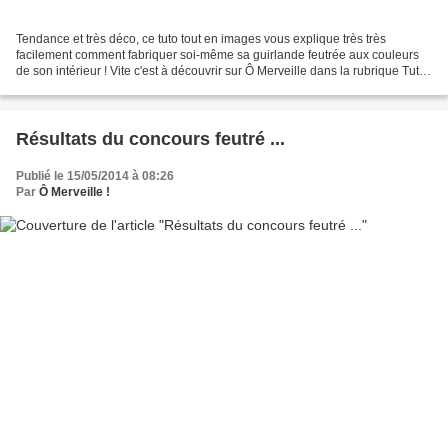
Tendance et très déco, ce tuto tout en images vous explique très très
facilement comment fabriquer soi-même sa guirlande feutrée aux couleurs
de son intérieur ! Vite c'est à découvrir sur Ô Merveille dans la rubrique Tuto
/DIY ! http://www.omerveille.com/pages/diy-tuto.html...
Résultats du concours feutré ...
Publié le 15/05/2014 à 08:26
Par
Ô Merveille !