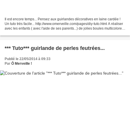
Il est encore temps... Pensez aux guirlandes décoratives en laine cardée !
Un tuto très facile... http://www.omerveille.com/pages/diy-tuto.html A réaliser
avec les enfants ( avec l'aide de ses parents...) de jolies boules multicolores
qui une fois assemblées...
*** Tuto*** guirlande de perles feutrées...
Publié le 22/05/2014 à 09:33
Par
Ô Merveille !