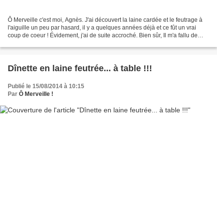
Ô Merveille c'est moi, Agnès. J'ai découvert la laine cardée et le feutrage à
l'aiguille un peu par hasard, il y a quelques années déjà et ce fût un vrai
coup de coeur ! Évidement, j'ai de suite accroché. Bien sûr, Il m'a fallu de
suite de la laine, des...
Dînette en laine feutrée... à table !!!
Publié le 15/08/2014 à 10:15
Par
Ô Merveille !