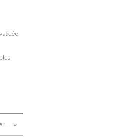
validée
bles.
Décoration : Comment créer vos branchages feutrés