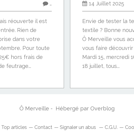
…
14 Juillet 2025
is réouverte il est
Envie de tester la 
ntrée. Rien de
textile ? Bonne nouv
prise dans votre
Ô Merveille vous ac
ptembre. Pour toute
vous faire découvrir 
5€ hors frais de
Mardi 15, mercredi 1
e feutrage...
18 juillet, tous...
Ô Merveille - Hébergé par
Overblog
Top articles
Contact
Signaler un abus
C.G.U.
Coo