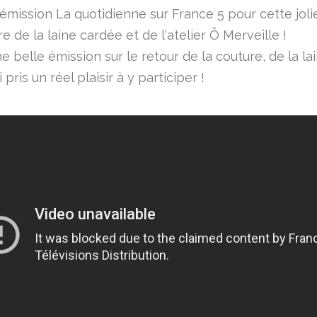
'émission La quotidienne sur France 5 pour cette joli
e de la laine cardée et de l'atelier Ô Merveille !
ne belle émission sur le retour de la couture, de la la
ai pris un réel plaisir à y participer !