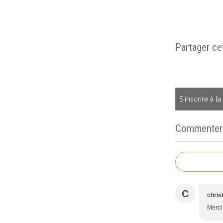
Partager cet
S'inscrire à l
Commenter c
C
chris
Merci