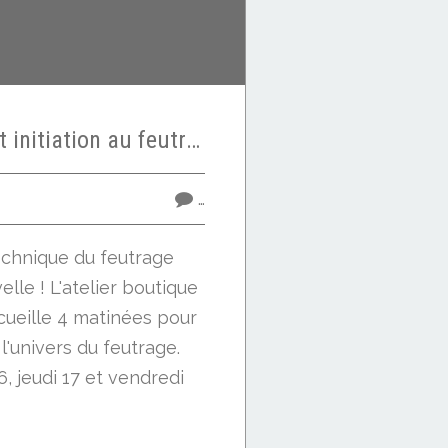
Portes ouvertes et initiation au feutrage textile gratuit sur inscription
…
technique du feutrage
elle ! L'atelier boutique
cueille 4 matinées pour
l'univers du feutrage.
6, jeudi 17 et vendredi