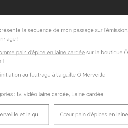
présente la séquence de mon passage sur l'émission
onnage !
omme pain d'épice en laine cardée
sur la boutique Ô
 !
'initiation au feutrage
à l'aiguille Ô Merveille
ories :
tv
,
vidéo laine cardée
,
Laine cardée
Ô Merveille et la quotidienne sur France 5