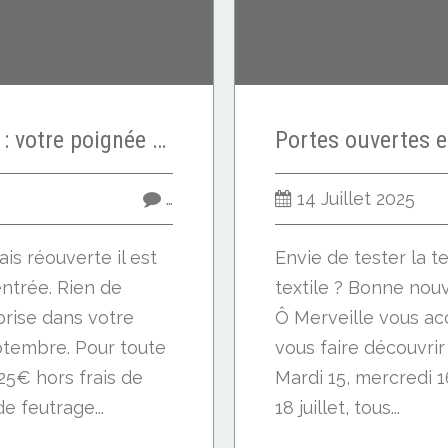
Petit cadeau en août : votre poignée de feutrage
…
14 Juillet 2025
is réouverte il est
Envie de tester la 
ntrée. Rien de
textile ? Bonne nouv
prise dans votre
Ô Merveille vous ac
ptembre. Pour toute
vous faire découvrir 
5€ hors frais de
Mardi 15, mercredi 1
e feutrage...
18 juillet, tous...