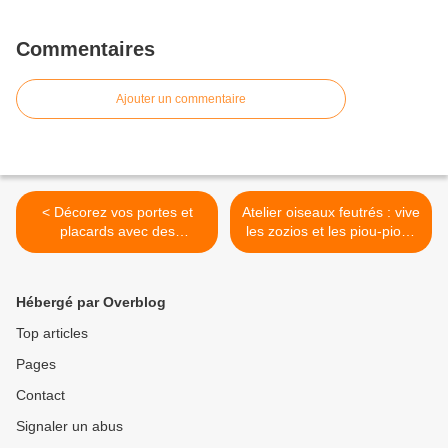
Commentaires
Ajouter un commentaire
< Décorez vos portes et
Atelier oiseaux feutrés : vive
placards avec des
les zozios et les piou-piou !
légumes... feutrés !
>
Hébergé par Overblog
Top articles
Pages
Contact
Signaler un abus