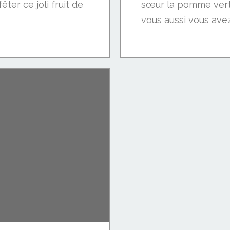
êter ce joli fruit de
sœur la pomme verte
vous aussi vous ave
pomme...)...