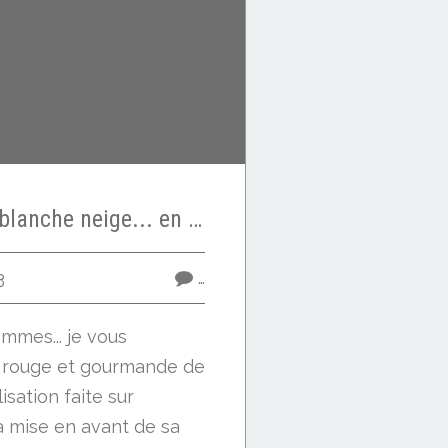
Pomme rouge de blanche neige... en laine cardée
3
…
mmes... je vous
 rouge et gourmande de
isation faite sur
 mise en avant de sa