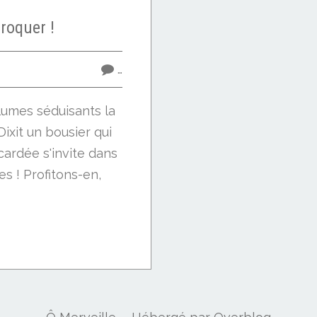
roquer !
…
lumes séduisants la
 Dixit un bousier qui
e cardée s'invite dans
es ! Profitons-en,