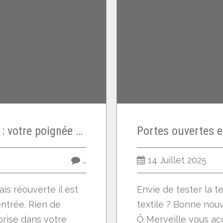
Petit cadeau en août : votre poignée de feutrage
…
14 Juillet 2025
is réouverte il est
Envie de tester la 
ntrée. Rien de
textile ? Bonne nouv
prise dans votre
Ô Merveille vous ac