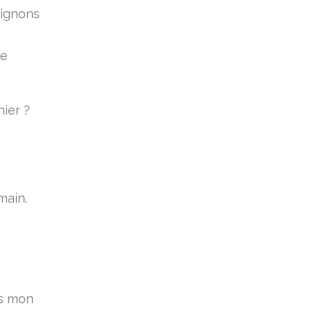
pignons
re
ier ?
main.
ns mon