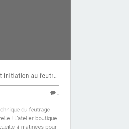
Portes ouvertes et initiation au feutrage textile gratuit sur inscription
…
technique du feutrage
elle ! L'atelier boutique
cueille 4 matinées pour