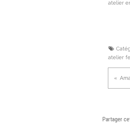
atelier e
Catég
atelier f
Partager cet