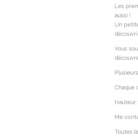
Les prem
aussi !
Un petit
découvrir
Vous sou
découvr
Plusieurs
Chaque c
Hauteur 
Me conta
Toutes l