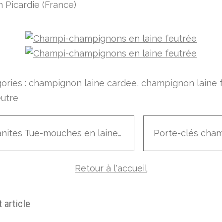
n Picardie (France)
ories :
champignon laine cardee
,
champignon laine 
eutre
Amanites Tue-mouches en laine cardée et porcelaine
Retour à l'accueil
 article